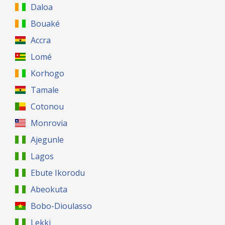
Daloa
Bouaké
Accra
Lomé
Korhogo
Tamale
Cotonou
Monrovia
Ajegunle
Lagos
Ebute Ikorodu
Abeokuta
Bobo-Dioulasso
Lekki