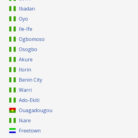
Ibadan
Oyo
Ile-Ife
Ogbomoso
Osogbo
Akure
Ilorin
Benin City
Warri
Ado-Ekiti
Ouagadougou
Ikare
Freetown