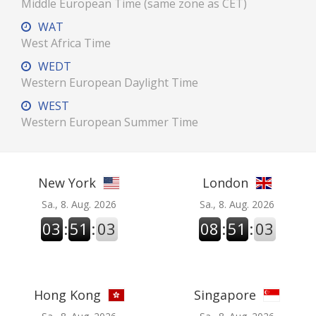
Middle European Time (same zone as CET)
WAT
West Africa Time
WEDT
Western European Daylight Time
WEST
Western European Summer Time
New York
London
Sa., 8. Aug. 2026
Sa., 8. Aug. 2026
03
:
51
:
04
08
:
51
:
04
Hong Kong
Singapore