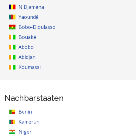
N'Djamena
Yaoundé
Bobo-Dioulasso
Bouaké
Abobo
Abidjan
Koumassi
Nachbarstaaten
Benin
Kamerun
Niger