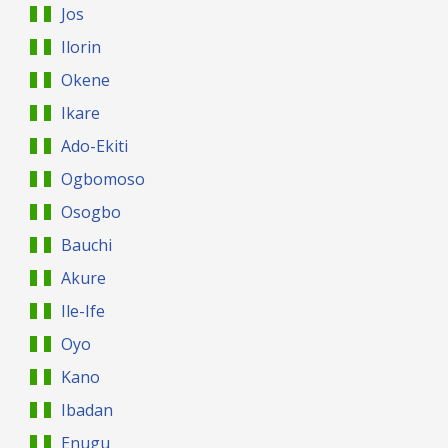
Jos
Ilorin
Okene
Ikare
Ado-Ekiti
Ogbomoso
Osogbo
Bauchi
Akure
Ile-Ife
Oyo
Kano
Ibadan
Enugu