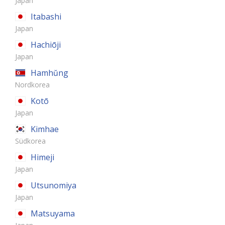
Japan
Itabashi
Japan
Hachiōji
Japan
Hamhŭng
Nordkorea
Kotō
Japan
Kimhae
Südkorea
Himeji
Japan
Utsunomiya
Japan
Matsuyama