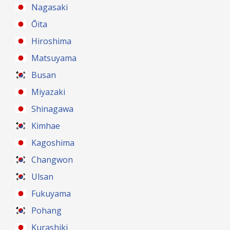
Nagasaki
Ōita
Hiroshima
Matsuyama
Busan
Miyazaki
Shinagawa
Kimhae
Kagoshima
Changwon
Ulsan
Fukuyama
Pohang
Kurashiki