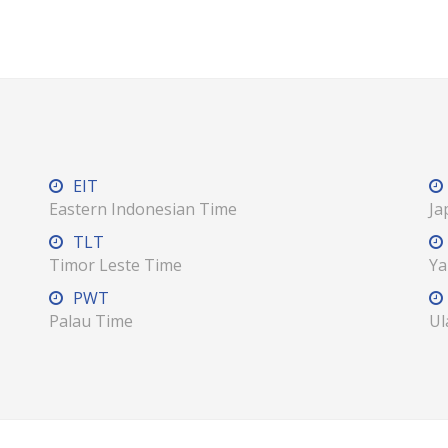
EIT
Eastern Indonesian Time
Ja
TLT
Timor Leste Time
Ya
PWT
Palau Time
Ul