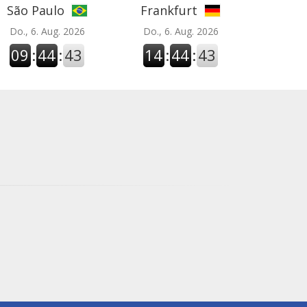
São Paulo
Frankfurt
Do., 6. Aug. 2026
Do., 6. Aug. 2026
09
:
44
:
43
14
:
44
:
43