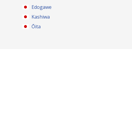
Edogawe
Kashiwa
Ōita