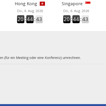
Hong Kong
Singapore
Do., 6. Aug. 2026
Do., 6. Aug. 2026
20
:
44
:
43
20
:
44
:
43
nen (für ein Meeting oder eine Konferenz) umrechnen.