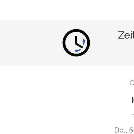
Zei
O
Do., 