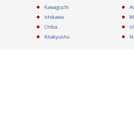
Kawaguchi
A
Ichikawa
M
Chiba
U
Kitakyushu
N