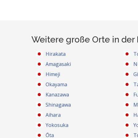
Weitere große Orte in der
Hirakata
T
Amagasaki
N
Himeji
G
Okayama
T
Kanazawa
F
Shinagawa
M
Aihara
H
Yokosuka
Y
Ōta
T