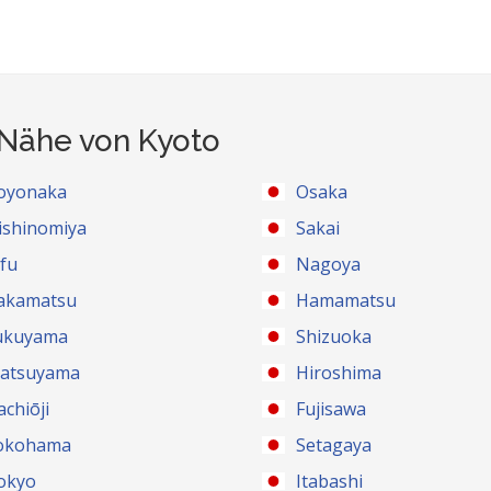
 Nähe von Kyoto
oyonaka
Osaka
ishinomiya
Sakai
ifu
Nagoya
akamatsu
Hamamatsu
ukuyama
Shizuoka
atsuyama
Hiroshima
achiōji
Fujisawa
okohama
Setagaya
okyo
Itabashi