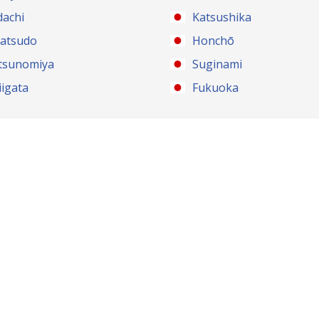
dachi
Katsushika
atsudo
Honchō
tsunomiya
Suginami
iigata
Fukuoka