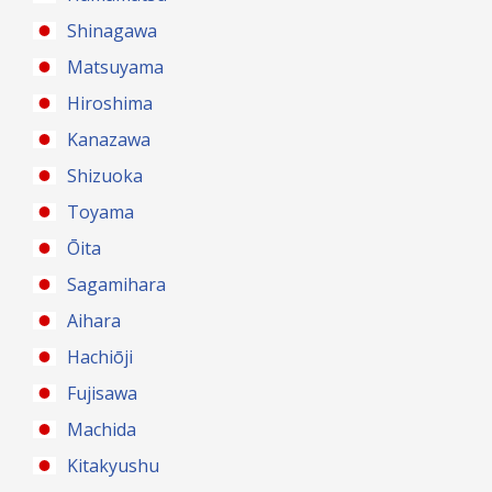
Shinagawa
Matsuyama
Hiroshima
Kanazawa
Shizuoka
Toyama
Ōita
Sagamihara
Aihara
Hachiōji
Fujisawa
Machida
Kitakyushu