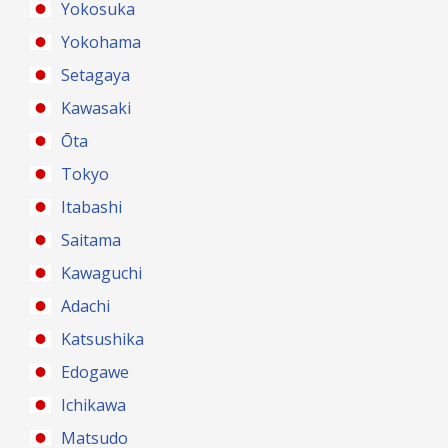
Yokosuka
Yokohama
Setagaya
Kawasaki
Ōta
Tokyo
Itabashi
Saitama
Kawaguchi
Adachi
Katsushika
Edogawe
Ichikawa
Matsudo