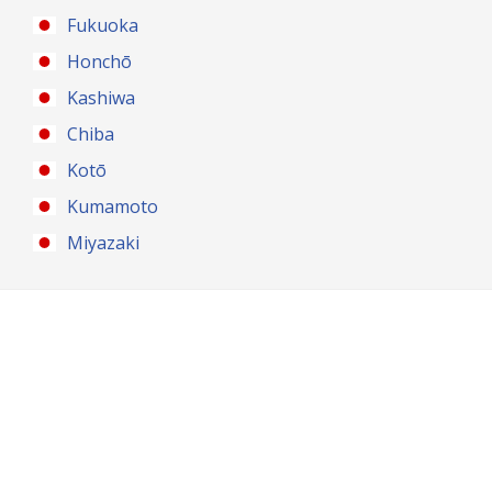
Fukuoka
Honchō
Kashiwa
Chiba
Kotō
Kumamoto
Miyazaki