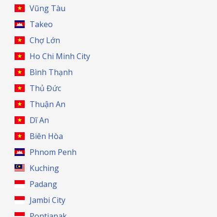
Vũng Tàu
Takeo
Chợ Lớn
Ho Chi Minh City
Bình Thạnh
Thủ Đức
Thuận An
Dĩ An
Biên Hòa
Phnom Penh
Kuching
Padang
Jambi City
Pontianak