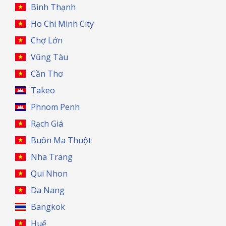
Bình Thạnh
Ho Chi Minh City
Chợ Lớn
Vũng Tàu
Cần Thơ
Takeo
Phnom Penh
Rạch Giá
Buôn Ma Thuột
Nha Trang
Qui Nhon
Da Nang
Bangkok
Huế