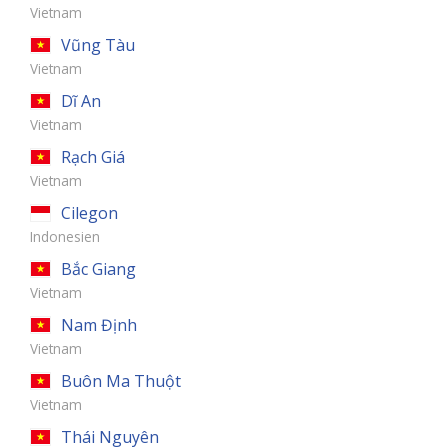
Vietnam
Vũng Tàu
Vietnam
Dĩ An
Vietnam
Rạch Giá
Vietnam
Cilegon
Indonesien
Bắc Giang
Vietnam
Nam Định
Vietnam
Buôn Ma Thuột
Vietnam
Thái Nguyên