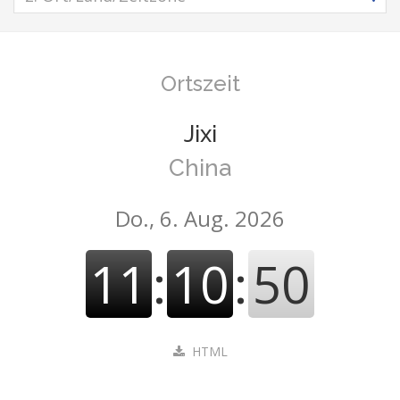
Ortszeit
Jixi
China
Do., 6. Aug. 2026
11
:
10
:
50
HTML