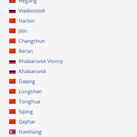
Hegang
Vladivostok
Harbin
Jilin
Changchun
Bei’an
Khabarovsk Vtoroy
Khabarovsk
Daqing
Longshan
Tonghua
Siping
Qiqihar
Hamhŭng