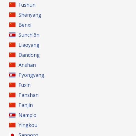
Fushun
Shenyang
Benxi
Sunch’ŏn
Liaoyang
Dandong
Anshan
Pyongyang
Fuxin
Panshan
Panjin
Namp’o
Yingkou
Sapporo