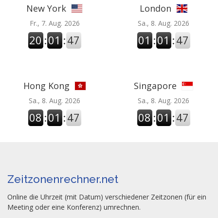
New York
London
Fr., 7. Aug. 2026
Sa., 8. Aug. 2026
20
:
01
:
48
01
:
01
:
48
Hong Kong
Singapore
Sa., 8. Aug. 2026
Sa., 8. Aug. 2026
08
:
01
:
48
08
:
01
:
48
Zeitzonenrechner.net
Online die Uhrzeit (mit Datum) verschiedener Zeitzonen (für ein
Meeting oder eine Konferenz) umrechnen.