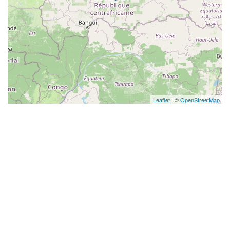
Leaflet
| ©
OpenStreetMap