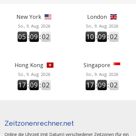
New York
London
So., 9. Aug. 2026
So., 9. Aug. 2026
05
:
09
:
03
10
:
09
:
03
Hong Kong
Singapore
So., 9. Aug. 2026
So., 9. Aug. 2026
17
:
09
:
03
17
:
09
:
03
Zeitzonenrechner.net
Online die Uhrzeit (mit Datum) verschiedener Zeitzonen (für ein