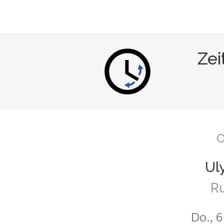
Zei
O
Ul
R
Do., 