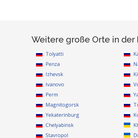
Weitere große Orte in der
Tolyatti
K
Penza
N
Izhevsk
K
Ivanovo
V
Perm
Y
Magnitogorsk
T
Yekaterinburg
K
Chelyabinsk
K
Stavropol
D