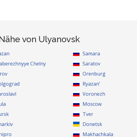
 Nähe von Ulyanovsk
azan
Samara
aberezhnyye Chelny
Saratov
irov
Orenburg
olgograd
Ryazan’
aroslavl
Voronezh
ula
Moscow
ursk
Tver
harkiv
Donetsk
nipro
Makhachkala