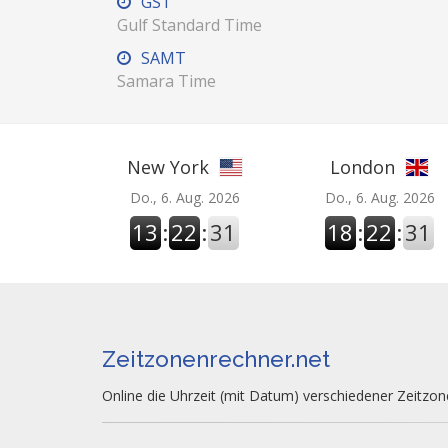
GST
Gulf Standard Time
SAMT
Samara Time
New York
London
Do., 6. Aug. 2026
Do., 6. Aug. 2026
13
:
22
:
32
18
:
22
:
32
Zeitzonenrechner.net
Online die Uhrzeit (mit Datum) verschiedener Zeitzo