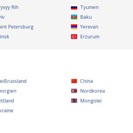
ryvyy Rih
Tyumen
yiv
Baku
aint Petersburg
Yerevan
insk
Erzurum
eißrussland
China
eorgien
Nordkorea
ettland
Mongolei
kraine