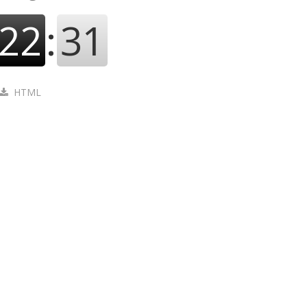
22
:
32
HTML