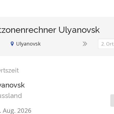
tzonenrechner Ulyanovsk
Ulyanovsk
rtszeit
yanovsk
ussland
6. Aug. 2026