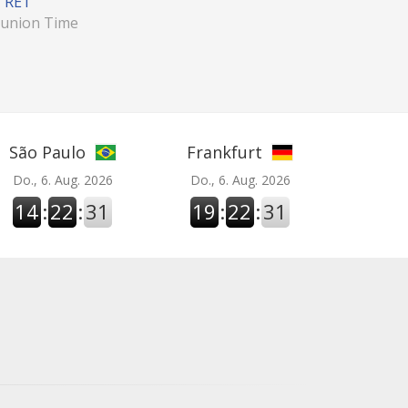
RET
union Time
São Paulo
Frankfurt
Do., 6. Aug. 2026
Do., 6. Aug. 2026
14
:
22
:
32
19
:
22
:
32