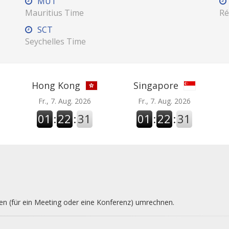
MUT
Mauritius Time
Ré
SCT
Seychelles Time
Hong Kong
Singapore
Fr., 7. Aug. 2026
Fr., 7. Aug. 2026
01
:
22
:
32
01
:
22
:
32
nen (für ein Meeting oder eine Konferenz) umrechnen.