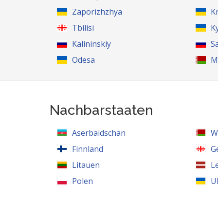
Zaporizhzhya
K
Tbilisi
K
Kalininskiy
S
Odesa
M
Nachbarstaaten
Aserbaidschan
W
Finnland
G
Litauen
L
Polen
U