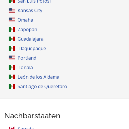
San Luis Potosí
Kansas City
Omaha
Zapopan
Guadalajara
Tlaquepaque
Portland
Tonalá
León de los Aldama
Santiago de Querétaro
Nachbarstaaten
Kanada