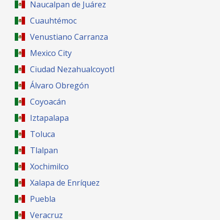
Naucalpan de Juárez
Cuauhtémoc
Venustiano Carranza
Mexico City
Ciudad Nezahualcoyotl
Álvaro Obregón
Coyoacán
Iztapalapa
Toluca
Tlalpan
Xochimilco
Xalapa de Enríquez
Puebla
Veracruz