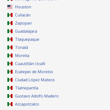
Houston
Culiacán
Zapopan
Guadalajara
Tlaquepaque
Tonalá
Morelia
Cuautitlán Izcalli
Ecatepec de Morelos
Ciudad López Mateos
Tlalnepantla
Gustavo Adolfo Madero
Azcapotzalco