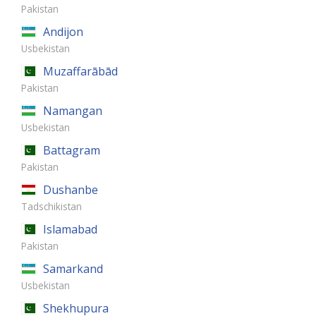
Pakistan
Andijon
Usbekistan
Muzaffarābād
Pakistan
Namangan
Usbekistan
Battagram
Pakistan
Dushanbe
Tadschikistan
Islamabad
Pakistan
Samarkand
Usbekistan
Shekhupura