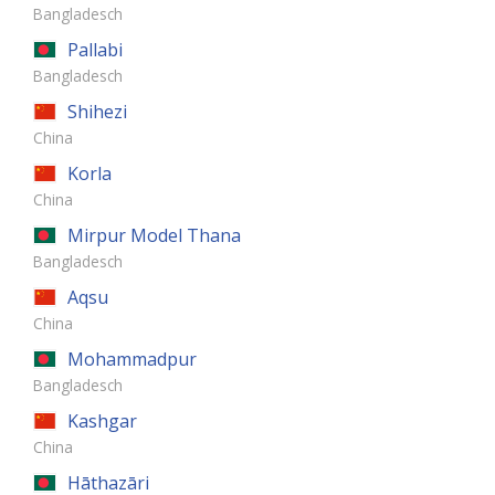
Bangladesch
Pallabi
Bangladesch
Shihezi
China
Korla
China
Mirpur Model Thana
Bangladesch
Aqsu
China
Mohammadpur
Bangladesch
Kashgar
China
Hāthazāri