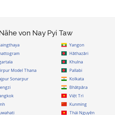
 Nähe von Nay Pyi Taw
laingthaya
Yangon
hattogram
Hāthazāri
gartala
Khulna
irpur Model Thana
Pallabi
ajpur Sonarpur
Kolkata
engzi
Bhātpāra
angkok
Việt Trì
inh
Kunming
uwahati
Thái Nguyên