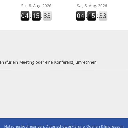
Sa., 8. Aug. 2026
Sa., 8. Aug. 2026
04
:
15
:
34
04
:
15
:
34
nen (für ein Meeting oder eine Konferenz) umrechnen.
Nutzungsbedingungen, Datenschutzerklärung, Quellen & Impressum