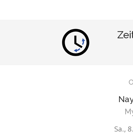
Zei
O
Nay
M
Sa., 