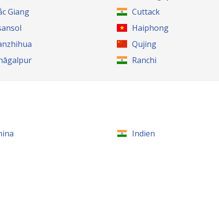
ắc Giang
Cuttack
sansol
Haiphong
anzhihua
Qujing
hāgalpur
Ranchi
hina
Indien