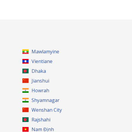
Mawlamyine
Vientiane
Dhaka
Jianshui
Howrah
Shyamnagar
Wenshan City
Rajshahi
Nam Định