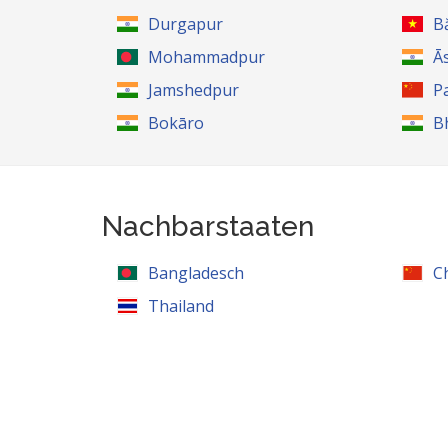
Durgapur
B
Mohammadpur
Ā
Jamshedpur
P
Bokāro
B
Nachbarstaaten
Bangladesch
C
Thailand