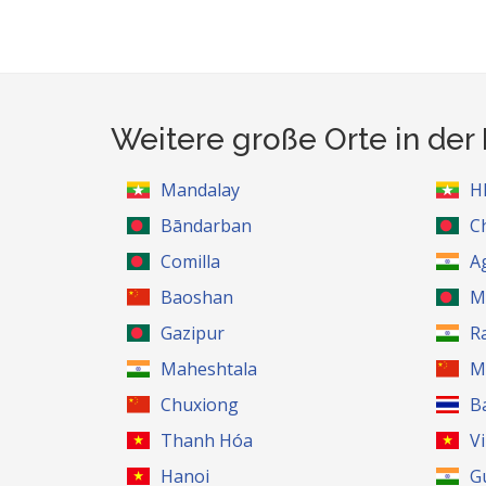
Weitere große Orte in der
Mandalay
H
Bāndarban
C
Comilla
A
Baoshan
M
Gazipur
R
Maheshtala
M
Chuxiong
B
Thanh Hóa
V
Hanoi
G