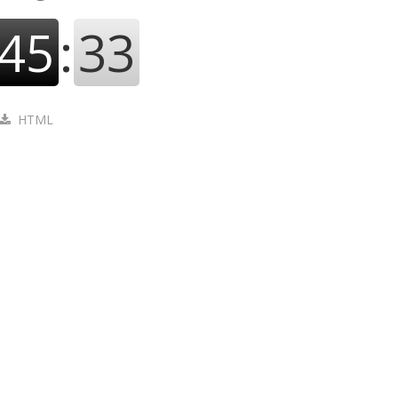
45
:
34
HTML