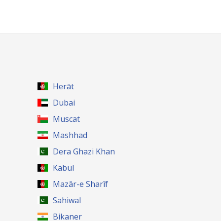
Herāt
Dubai
Muscat
Mashhad
Dera Ghazi Khan
Kabul
Mazār-e Sharīf
Sahiwal
Bikaner