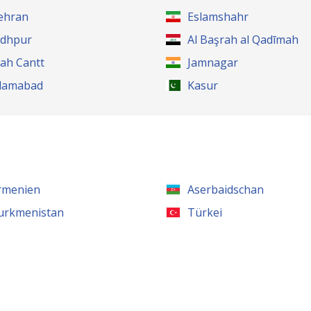
ehran
Eslamshahr
odhpur
Al Başrah al Qadīmah
ah Cantt
Jamnagar
slamabad
Kasur
rmenien
Aserbaidschan
urkmenistan
Türkei