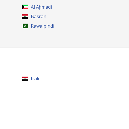
Al Aḩmadī
Basrah
Rawalpindi
Irak