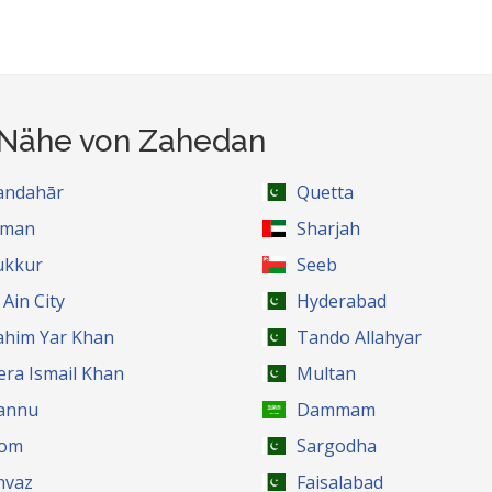
r Nähe von Zahedan
andahār
Quetta
jman
Sharjah
ukkur
Seeb
 Ain City
Hyderabad
ahim Yar Khan
Tando Allahyar
era Ismail Khan
Multan
annu
Dammam
om
Sargodha
hvaz
Faisalabad