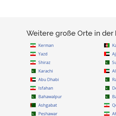
Weitere große Orte in de
Kerman
K
Yazd
A
Shiraz
S
Karachi
Al
Abu Dhabi
R
Isfahan
D
Bahawalpur
B
Ashgabat
Q
Peshawar
A