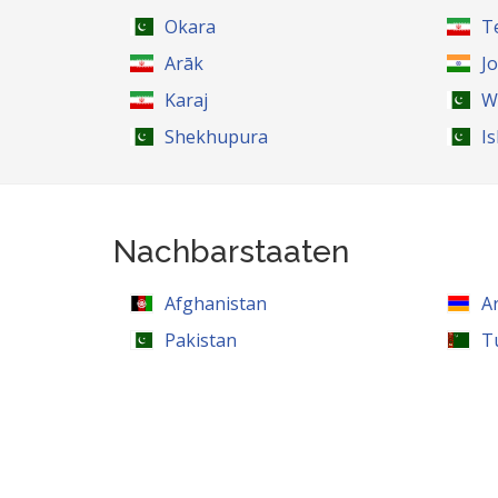
Okara
T
Arāk
J
Karaj
W
Shekhupura
I
Nachbarstaaten
Afghanistan
A
Pakistan
T