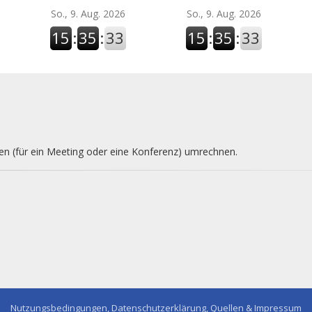
So., 9. Aug. 2026
So., 9. Aug. 2026
15
:
35
:
34
15
:
35
:
34
nen (für ein Meeting oder eine Konferenz) umrechnen.
Nutzungsbedingungen, Datenschutzerklärung, Quellen & Impressum