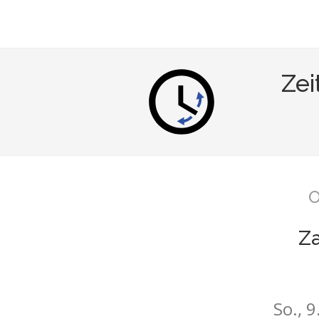
Zei
O
Z
So., 