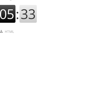
05
:
34
HTML