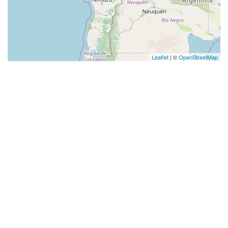
Leaflet
| ©
OpenStreetMap